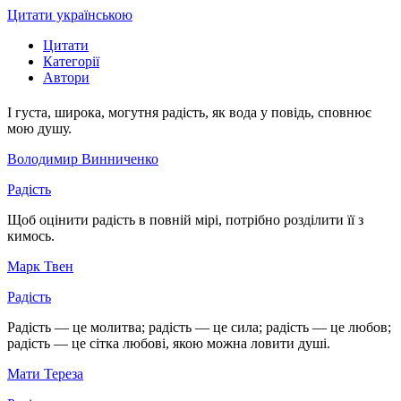
Цитати українською
Цитати
Категорії
Автори
І густа, широка, могутня радість, як вода у повідь, сповнює
мою душу.
Володимир Винниченко
Радість
Щоб оцінити радість в повній мірі, потрібно розділити її з
кимось.
Марк Твен
Радість
Радість — це молитва; радість — це сила; радість — це любов;
радість — це сітка любові, якою можна ловити душі.
Мати Тереза