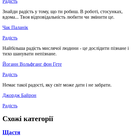
Радість
Знайди радість у тому, що ти робиш. В роботі, стосунках,
вдома... Твоя відповідальність любити чи змінити це.
Чак Паланік
Радість
Найбільша радість мислячої людини - це дослідити пізнане і
тихо шанувати непізнане.
Йоганн Вольфганг фон Гете
Радість
Немає такої радості, яку світ може дати і не забрати.
Джордж Байрон
Радість
Схожі категорії
Щастя