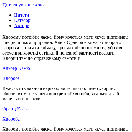
Цитати українською
Цитати
Категорії
Автори
Хворому потрібна ласка, йому хочеться мати якусь підтримку,
і це річ цілком природна. Але в Орані все вимагає доброго
здоров'я: і примхи клімату, і розмах ділового життя, убозтво
оточення, короткі сутінки й непевної вартності розваги.
Хворий там по-справжньому самотній.
Альбер Камю
Хвороба
Вже досить давно я нарікаю на те, що постійно хворий,
ніколи, втім, не маючи конкретної хвороби, яка змусила б
мене лягти в ліжко.
Франц Кафка
Хвороба
Хворому потрібна ласка, йому хочеться мати якусь підтримку,