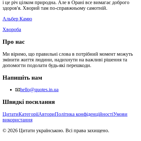
і це річ цілком природна. Але в Орані все вимагає доброго
здоров'я. Хворий там по-справжньому самотній.
Альбер Камю
Хвороба
Про нас
Ми віримо, що правильні слова в потрібний момент можуть
змінити життя людини, надихнути на важливі рішення та
допомогти подолати будь-які перешкоди.
Напишіть нам
📧
hello@quotes.in.ua
Швидкі посилання
Цитати
Категорії
Автори
Політика конфіденційності
Умови
використання
© 2026 Цитати українською. Всі права захищено.