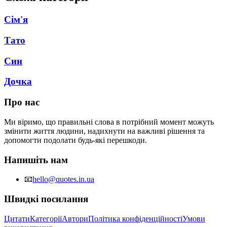
Сім'я
Тато
Син
Дочка
Про нас
Ми віримо, що правильні слова в потрібний момент можуть
змінити життя людини, надихнути на важливі рішення та
допомогти подолати будь-які перешкоди.
Напишіть нам
📧
hello@quotes.in.ua
Швидкі посилання
Цитати
Категорії
Автори
Політика конфіденційності
Умови