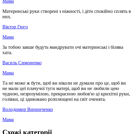
Мама
Материнські руки створені з ніжності, і діти спокійно сплять в
них.
Віктор Гюго
Мама
За тобою завше будуть мандрувати очі материнські і білява
хата.
Василь Симоненко
Мама
Та не може ж бути, щоб ви ніколи не думали про це, щоб ви
не мали цеї плачучої туги матері, щоб ви не любили цею
чудною, незрозумілою, прекрасною любов'ю ці крихітні руки,
голівки, ці здивовано розплющені на світ оченята.
Володимир Винниченко
Мама
Схожі категорії