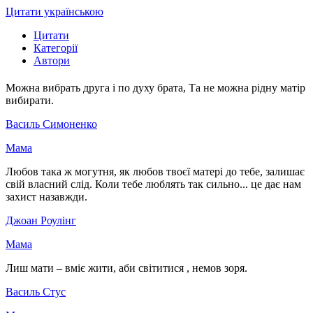
Цитати українською
Цитати
Категорії
Автори
Можна вибрать друга і по духу брата, Та не можна рідну матір
вибирати.
Василь Симоненко
Мама
Любов така ж могутня, як любов твоєї матері до тебе, залишає
свій власний слід. Коли тебе люблять так сильно... це дає нам
захист назавжди.
Джоан Роулінг
Мама
Лиш мати – вміє жити, аби світитися , немов зоря.
Василь Стус