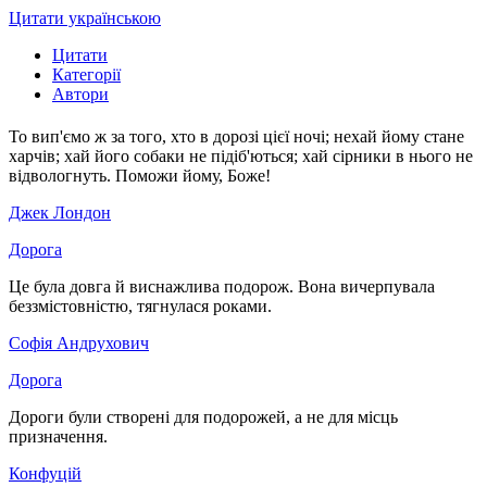
Цитати українською
Цитати
Категорії
Автори
То вип'ємо ж за того, хто в дорозі цієї ночі; нехай йому стане
харчів; хай його собаки не підіб'ються; хай сірники в нього не
відвологнуть. Поможи йому, Боже!
Джек Лондон
Дорога
Це була довга й виснажлива подорож. Вона вичерпувала
беззмістовністю, тягнулася роками.
Софія Андрухович
Дорога
Дороги були створені для подорожей, а не для місць
призначення.
Конфуцій