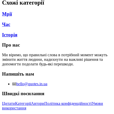
Схожі категорії
Мрії
Час
Історія
Про нас
Ми віримо, що правильні слова в потрібний момент можуть
змінити життя людини, надихнути на важливі рішення та
допомогти подолати будь-які перешкоди.
Напишіть нам
📧
hello@quotes.in.ua
Швидкі посилання
Цитати
Категорії
Автори
Політика конфіденційності
Умови
використання