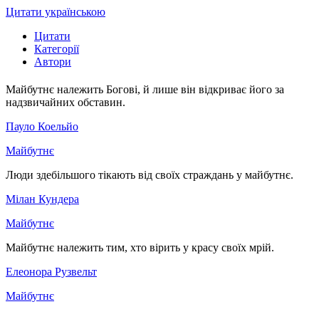
Цитати українською
Цитати
Категорії
Автори
Майбутнє належить Богові, й лише він відкриває його за
надзвичайних обставин.
Пауло Коельйо
Майбутнє
Люди здебільшого тікають від своїх страждань у майбутнє.
Мілан Кундера
Майбутнє
Майбутнє належить тим, хто вірить у красу своїх мрій.
Елеонора Рузвельт
Майбутнє