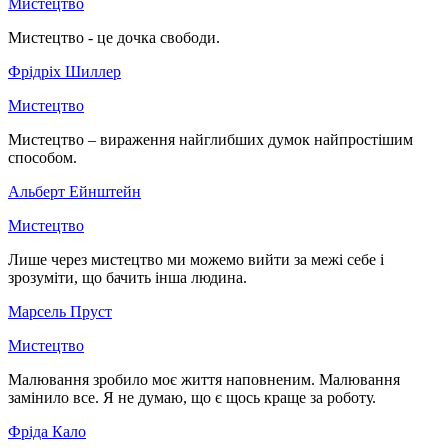
Мистецтво
Мистецтво - це дочка свободи.
Фрідріх Шиллер
Мистецтво
Мистецтво – вираження найглибших думок найпростішим
способом.
Альберт Ейнштейн
Мистецтво
Лише через мистецтво ми можемо вийти за межі себе і
зрозуміти, що бачить інша людина.
Марсель Пруст
Мистецтво
Малювання зробило моє життя наповненим. Малювання
замінило все. Я не думаю, що є щось краще за роботу.
Фріда Кало