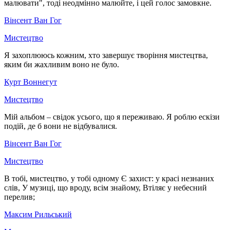
малювати", тоді неодмінно малюйте, і цей голос замовкне.
Вінсент Ван Гог
Мистецтво
Я захоплююсь кожним, хто завершує творіння мистецтва,
яким би жахливим воно не було.
Курт Воннегут
Мистецтво
Мій альбом – свідок усього, що я переживаю. Я роблю ескізи
подій, де б вони не відбувалися.
Вінсент Ван Гог
Мистецтво
В тобі, мистецтво, у тобі одному Є захист: у красі незнаних
слів, У музиці, що вроду, всім знайому, Втіляє у небесний
перелив;
Максим Рильський