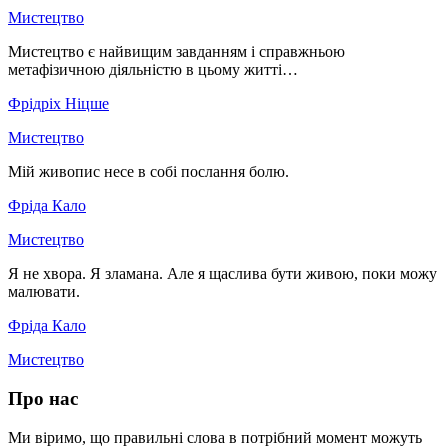
Мистецтво
Мистецтво є найвищим завданням і справжньою
метафізичною діяльністю в цьому житті…
Фрідріх Ніцше
Мистецтво
Мій живопис несе в собі послання болю.
Фріда Кало
Мистецтво
Я не хвора. Я зламана. Але я щаслива бути живою, поки можу
малювати.
Фріда Кало
Мистецтво
Про нас
Ми віримо, що правильні слова в потрібний момент можуть