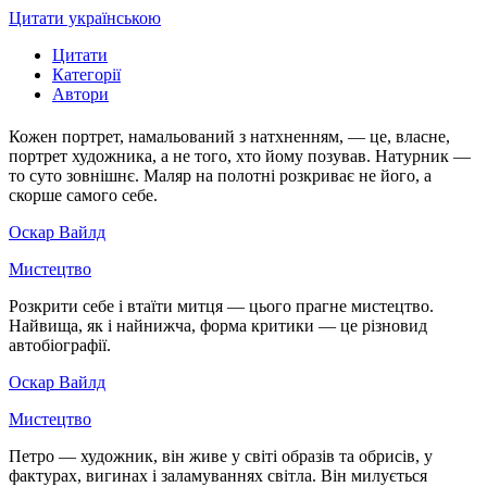
Цитати українською
Цитати
Категорії
Автори
Кожен портрет, намальований з натхненням, — це, власне,
портрет художника, а не того, хто йому позував. Натурник —
то суто зовнішнє. Маляр на полотні розкриває не його, а
скорше самого себе.
Оскар Вайлд
Мистецтво
Розкрити себе і втаїти митця — цього прагне мистецтво.
Найвища, як і найнижча, форма критики — це різновид
автобіографії.
Оскар Вайлд
Мистецтво
Петро — художник, він живе у світі образів та обрисів, у
фактурах, вигинах і заламуваннях світла. Він милується