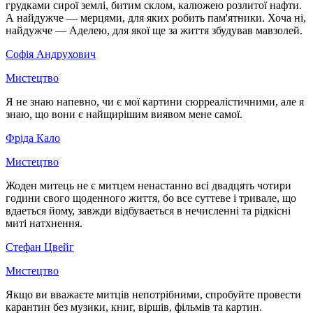
грудками сирої землі, битим склом, калюжею розлитої нафти.
А найдужче — мерцями, для яких робить пам'ятники. Хоча ні,
найдужче — Аделею, для якої ще за життя збудував мавзолей.
Софія Андрухович
Мистецтво
Я не знаю напевно, чи є мої картини сюрреалістичними, але я
знаю, що вони є найщирішим виявом мене самої.
Фріда Кало
Мистецтво
Жоден митець не є митцем ненастанно всi двадцять чотири
години свого щоденного життя, бо все суттеве i тривале, що
вдаеться йому, завжди вiдбуваеться в нечисленнi та рiдкiснi
митi натхнення.
Стефан Цвейг
Мистецтво
Якщо ви вважаєте митців непотрібними, спробуйте провести
карантин без музики, книг, віршів, фільмів та картин.